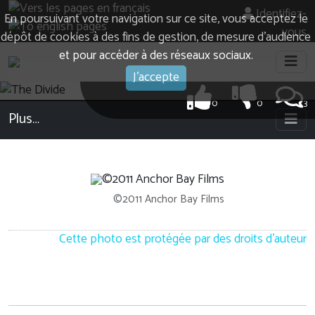
Identifiez-
En poursuivant votre navigation sur ce site, vous acceptez le
vous
dépôt de cookies à des fins de gestion, de mesure d’audience
et pour accéder à des réseaux sociaux.
J'accepte
0
0
3
Plus…
©2011 Anchor Bay Films
Cette photo est protégée par des droits d'auteur