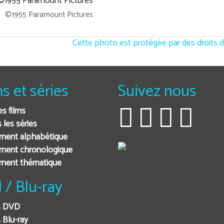
©1955 Paramount Pictures
Cette photo est protégée par des droits d
ms et séries
Suivez nous
es films
 les séries
ment alphabétique
ment chronologique
ement thématique
 / Blu-ray
s DVD
 Blu-ray