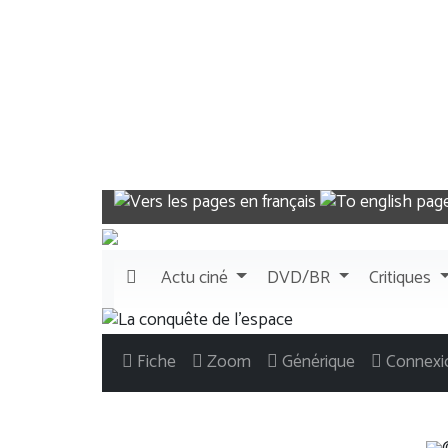
Actu
ciné
DVD/BR
Critiques
Fiche
Zoom
Générique
Connexi