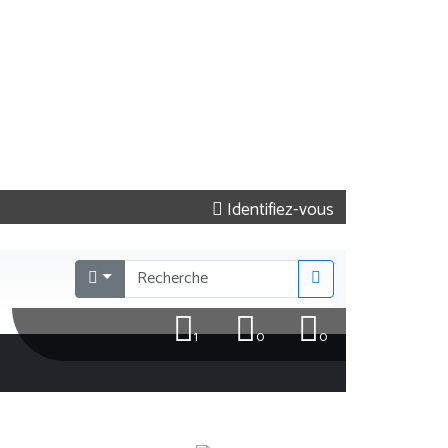
Identifiez-vous
1
0
0