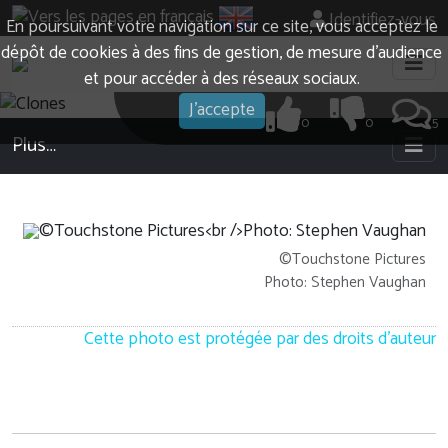
Identifiez-vous
En poursuivant votre navigation sur ce site, vous acceptez le
dépôt de cookies à des fins de gestion, de mesure d’audience
et pour accéder à des réseaux sociaux.
J'accepte
0
0
5
Plus…
©Touchstone Pictures
Photo: Stephen Vaughan
Cette photo est protégée par des droits d'auteur