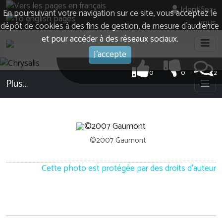
Identifiez-
En poursuivant votre navigation sur ce site, vous acceptez le
vous
dépôt de cookies à des fins de gestion, de mesure d’audience
et pour accéder à des réseaux sociaux.
J'accepte
0
0
2
Plus…
©2007 Gaumont
Cette photo est protégée par des droits d'auteur