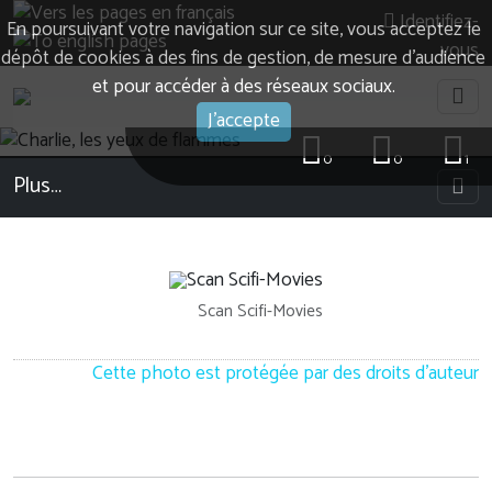
Identifiez-
En poursuivant votre navigation sur ce site, vous acceptez le
vous
dépôt de cookies à des fins de gestion, de mesure d’audience
et pour accéder à des réseaux sociaux.
J'accepte
0
0
1
Plus…
Scan Scifi-Movies
Cette photo est protégée par des droits d'auteur