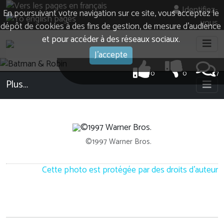
Identifiez-
En poursuivant votre navigation sur ce site, vous acceptez le
vous
dépôt de cookies à des fins de gestion, de mesure d’audience
et pour accéder à des réseaux sociaux.
J'accepte
0
0
7
Plus…
©1997 Warner Bros.
Cette photo est protégée par des droits d'auteur