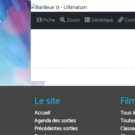
Fiche
Zoom
Générique
Conn
Le site
Fil
Accueil
Tous l
Agenda des sorties
Toutes
Précédentes sorties
Classe