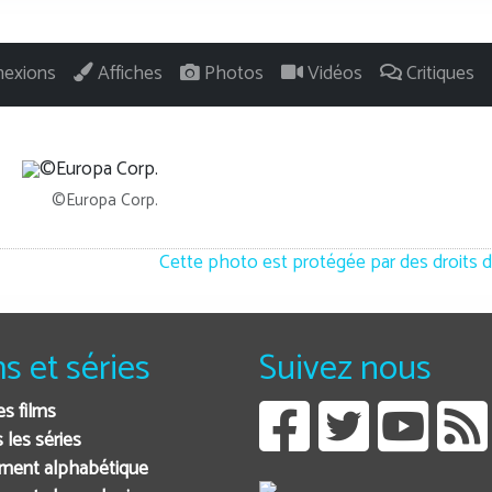
exions
Affiches
Photos
Vidéos
Critiques
©Europa Corp.
Cette photo est protégée par des droits d
ms et séries
Suivez nous
es films
 les séries
ment alphabétique