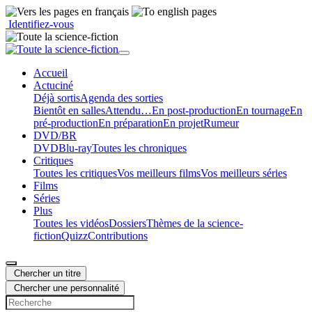
Identifiez-vous
Accueil
Actu
ciné
Déjà sortis
Agenda des sorties
Bientôt en salles
Attendu…
En post-production
En tournage
En
pré-production
En préparation
En projet
Rumeur
DVD/BR
DVD
Blu-ray
Toutes les chroniques
Critiques
Toutes les critiques
Vos meilleurs films
Vos meilleurs séries
Films
Séries
Plus
Toutes les vidéos
Dossiers
Thèmes de la science-
fiction
Quizz
Contributions
Chercher un titre
Chercher une personnalité