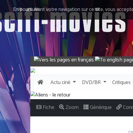
En poursuivant votre navigation sur ce site, vous accept
Actu
ciné
DVD/BR
Critiques
Fiche
Zoom
Générique
Conn