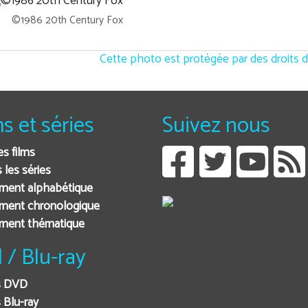
©1986 20th Century Fox
Cette photo est protégée par des droits d
ms et séries
Suivez nous
es films
 les séries
ment alphabétique
ment chronologique
ement thématique
 / Blu-ray
s DVD
 Blu-ray