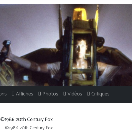
ons
Affiches
Photos
Vidéos
Critiques
©1986 20th Century Fox