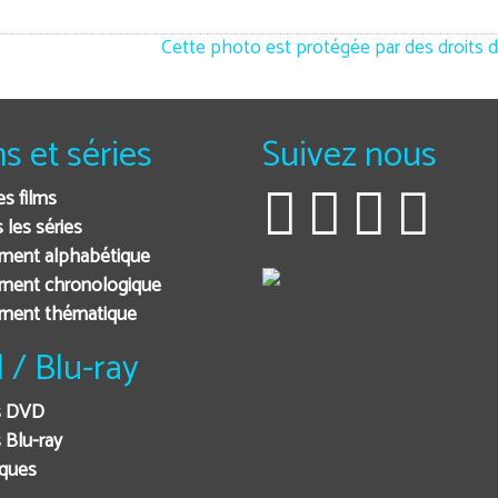
Cette photo est protégée par des droits d
ms et séries
Suivez nous
es films
 les séries
ment alphabétique
ment chronologique
ement thématique
 / Blu-ray
s DVD
 Blu-ray
iques