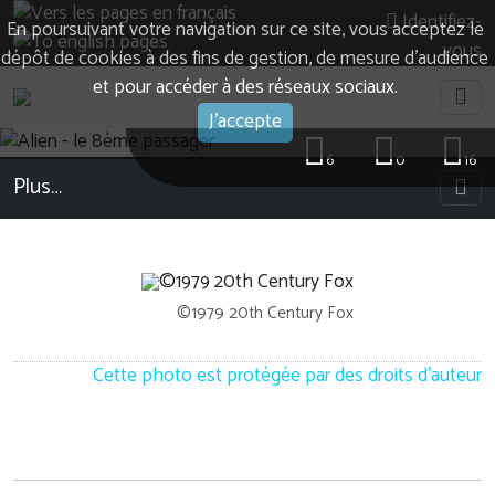
Identifiez-
En poursuivant votre navigation sur ce site, vous acceptez le
vous
dépôt de cookies à des fins de gestion, de mesure d’audience
et pour accéder à des réseaux sociaux.
J'accepte
6
0
16
Plus…
©1979 20th Century Fox
Cette photo est protégée par des droits d'auteur