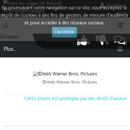
Identifiez-
En poursuivant votre navigation sur ce site, vous acceptez le
vous
dépôt de cookies à des fins de gestion, de mesure d’audience
et pour accéder à des réseaux sociaux.
J'accepte
0
0
1
Plus…
©1995 Warner Bros. Pictures
Cette photo est protégée par des droits d'auteur