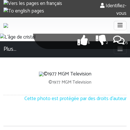
Identifiez-
vous
6
2
15
Plus…
©1977 MGM Television
Cette photo est protégée par des droits d'auteur