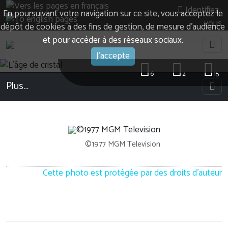
Identifiez-
En poursuivant votre navigation sur ce site, vous acceptez le
vous
dépôt de cookies à des fins de gestion, de mesure d’audience
et pour accéder à des réseaux sociaux.
J'accepte
6
2
15
Plus…
©1977 MGM Television
Cette photo est protégée par des droits d'auteur