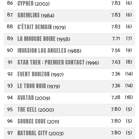
86
7.83
(6)
CYPHER
(2002)
87
7.83
(6)
GREMLINS
(1984)
88
7.83
(6)
C'ÉTAIT DEMAIN
(1979)
89
7.71
(7)
LA MOUCHE NOIRE
(1958)
90
7.56
(9)
INVASION LOS ANGELES
(1988)
91
7.63
(8)
STAR TREK : PREMIER CONTACT
(1996)
92
7.36
(14)
EVENT HORIZON
(1997)
93
7.36
(14)
LE TROU NOIR
(1979)
94
7.28
(18)
AVATAR
(2009)
95
7.80
(5)
THE CELL
(2000)
96
7.80
(5)
SOURCE CODE
(2011)
97
7.80
(5)
NATURAL CITY
(2003)