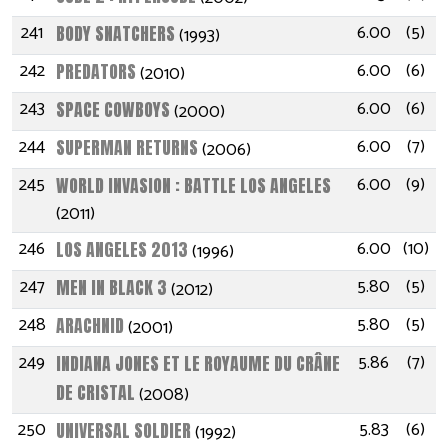
241
6.00
(5)
BODY SNATCHERS
(1993)
242
6.00
(6)
PREDATORS
(2010)
243
6.00
(6)
SPACE COWBOYS
(2000)
244
6.00
(7)
SUPERMAN RETURNS
(2006)
245
6.00
(9)
WORLD INVASION : BATTLE LOS ANGELES
(2011)
246
6.00
(10)
LOS ANGELES 2013
(1996)
247
5.80
(5)
MEN IN BLACK 3
(2012)
248
5.80
(5)
ARACHNID
(2001)
249
5.86
(7)
INDIANA JONES ET LE ROYAUME DU CRÂNE
DE CRISTAL
(2008)
250
5.83
(6)
UNIVERSAL SOLDIER
(1992)