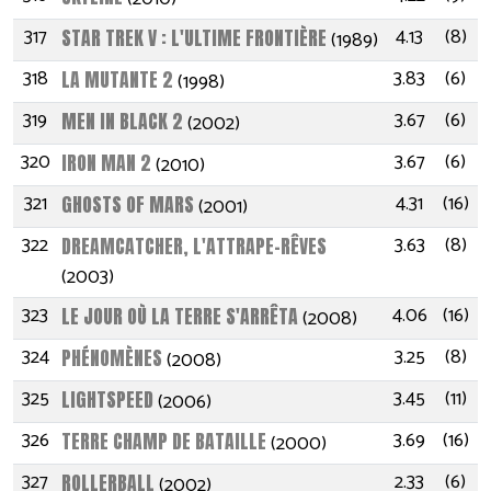
317
4.13
(8)
STAR TREK V : L'ULTIME FRONTIÈRE
(1989)
318
3.83
(6)
LA MUTANTE 2
(1998)
319
3.67
(6)
MEN IN BLACK 2
(2002)
320
3.67
(6)
IRON MAN 2
(2010)
321
4.31
(16)
GHOSTS OF MARS
(2001)
322
3.63
(8)
DREAMCATCHER, L'ATTRAPE-RÊVES
(2003)
323
4.06
(16)
LE JOUR OÙ LA TERRE S'ARRÊTA
(2008)
324
3.25
(8)
PHÉNOMÈNES
(2008)
325
3.45
(11)
LIGHTSPEED
(2006)
326
3.69
(16)
TERRE CHAMP DE BATAILLE
(2000)
327
2.33
(6)
ROLLERBALL
(2002)