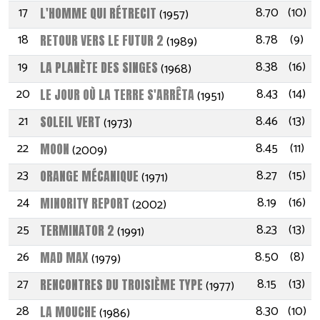
17
8.70
(10)
L'HOMME QUI RÉTRECIT
(1957)
18
8.78
(9)
RETOUR VERS LE FUTUR 2
(1989)
19
8.38
(16)
LA PLANÈTE DES SINGES
(1968)
20
8.43
(14)
LE JOUR OÙ LA TERRE S'ARRÊTA
(1951)
21
8.46
(13)
SOLEIL VERT
(1973)
22
8.45
(11)
MOON
(2009)
23
8.27
(15)
ORANGE MÉCANIQUE
(1971)
24
8.19
(16)
MINORITY REPORT
(2002)
25
8.23
(13)
TERMINATOR 2
(1991)
26
8.50
(8)
MAD MAX
(1979)
27
8.15
(13)
RENCONTRES DU TROISIÈME TYPE
(1977)
28
8.30
(10)
LA MOUCHE
(1986)