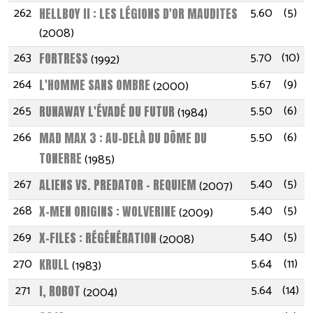
262
5.60
(5)
HELLBOY II : LES LÉGIONS D'OR MAUDITES
(2008)
263
5.70
(10)
FORTRESS
(1992)
264
5.67
(9)
L'HOMME SANS OMBRE
(2000)
265
5.50
(6)
RUNAWAY L'ÉVADÉ DU FUTUR
(1984)
266
5.50
(6)
MAD MAX 3 : AU-DELÀ DU DÔME DU
TONERRE
(1985)
267
5.40
(5)
ALIENS VS. PREDATOR - REQUIEM
(2007)
268
5.40
(5)
X-MEN ORIGINS : WOLVERINE
(2009)
269
5.40
(5)
X-FILES : RÉGÉNÉRATION
(2008)
270
5.64
(11)
KRULL
(1983)
271
5.64
(14)
I, ROBOT
(2004)