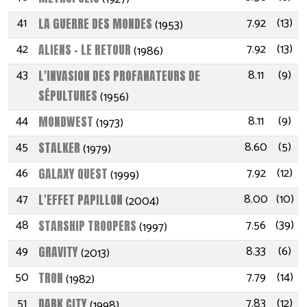
41
7.92
(13)
LA GUERRE DES MONDES
(1953)
42
7.92
(13)
ALIENS - LE RETOUR
(1986)
43
8.11
(9)
L'INVASION DES PROFANATEURS DE
SÉPULTURES
(1956)
44
8.11
(9)
MONDWEST
(1973)
45
8.60
(5)
STALKER
(1979)
46
7.92
(12)
GALAXY QUEST
(1999)
47
8.00
(10)
L'EFFET PAPILLON
(2004)
48
7.56
(39)
STARSHIP TROOPERS
(1997)
49
8.33
(6)
GRAVITY
(2013)
50
7.79
(14)
TRON
(1982)
51
7.83
(12)
DARK CITY
(1998)