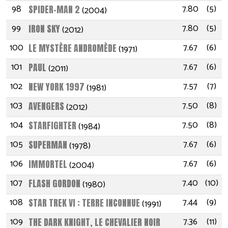
98
7.80
(5)
SPIDER-MAN 2
(2004)
99
7.80
(5)
IRON SKY
(2012)
100
7.67
(6)
LE MYSTÈRE ANDROMÈDE
(1971)
101
7.67
(6)
PAUL
(2011)
102
7.57
(7)
NEW YORK 1997
(1981)
103
7.50
(8)
AVENGERS
(2012)
104
7.50
(8)
STARFIGHTER
(1984)
105
7.67
(6)
SUPERMAN
(1978)
106
7.67
(6)
IMMORTEL
(2004)
107
7.40
(10)
FLASH GORDON
(1980)
108
7.44
(9)
STAR TREK VI : TERRE INCONNUE
(1991)
109
7.36
(11)
THE DARK KNIGHT, LE CHEVALIER NOIR