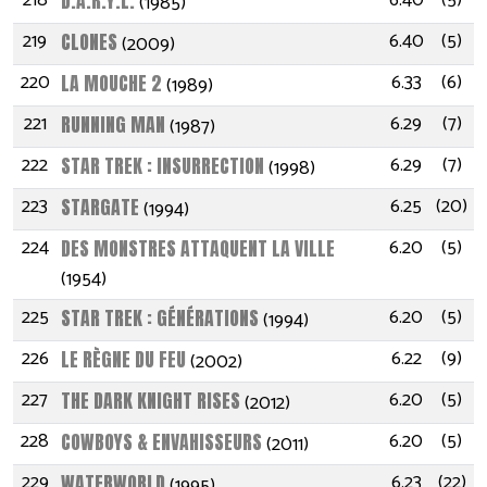
218
6.40
(5)
D.A.R.Y.L.
(1985)
219
6.40
(5)
CLONES
(2009)
220
6.33
(6)
LA MOUCHE 2
(1989)
221
6.29
(7)
RUNNING MAN
(1987)
222
6.29
(7)
STAR TREK : INSURRECTION
(1998)
223
6.25
(20)
STARGATE
(1994)
224
6.20
(5)
DES MONSTRES ATTAQUENT LA VILLE
(1954)
225
6.20
(5)
STAR TREK : GÉNÉRATIONS
(1994)
226
6.22
(9)
LE RÈGNE DU FEU
(2002)
227
6.20
(5)
THE DARK KNIGHT RISES
(2012)
228
6.20
(5)
COWBOYS & ENVAHISSEURS
(2011)
229
6.23
(22)
WATERWORLD
(1995)