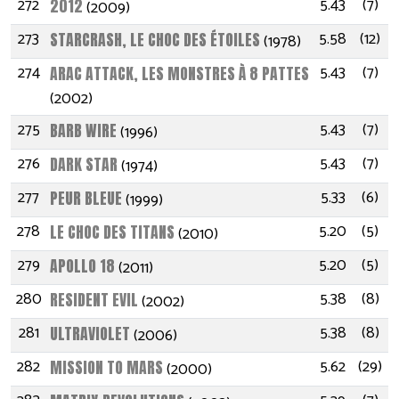
272
5.43
(7)
2012
(2009)
273
5.58
(12)
STARCRASH, LE CHOC DES ÉTOILES
(1978)
274
5.43
(7)
ARAC ATTACK, LES MONSTRES À 8 PATTES
(2002)
275
5.43
(7)
BARB WIRE
(1996)
276
5.43
(7)
DARK STAR
(1974)
277
5.33
(6)
PEUR BLEUE
(1999)
278
5.20
(5)
LE CHOC DES TITANS
(2010)
279
5.20
(5)
APOLLO 18
(2011)
280
5.38
(8)
RESIDENT EVIL
(2002)
281
5.38
(8)
ULTRAVIOLET
(2006)
282
5.62
(29)
MISSION TO MARS
(2000)