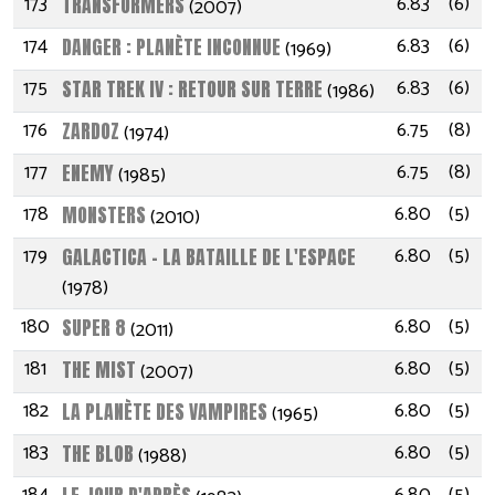
173
6.83
(6)
TRANSFORMERS
(2007)
174
6.83
(6)
DANGER : PLANÈTE INCONNUE
(1969)
175
6.83
(6)
STAR TREK IV : RETOUR SUR TERRE
(1986)
176
6.75
(8)
ZARDOZ
(1974)
177
6.75
(8)
ENEMY
(1985)
178
6.80
(5)
MONSTERS
(2010)
179
6.80
(5)
GALACTICA - LA BATAILLE DE L'ESPACE
(1978)
180
6.80
(5)
SUPER 8
(2011)
181
6.80
(5)
THE MIST
(2007)
182
6.80
(5)
LA PLANÈTE DES VAMPIRES
(1965)
183
6.80
(5)
THE BLOB
(1988)