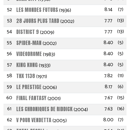
52
8.14
(7)
LES MONDES FUTURS
(1936)
53
7.77
(13)
28 JOURS PLUS TARD
(2002)
54
7.77
(13)
DISTRICT 9
(2009)
55
8.40
(5)
SPIDER-MAN
(2002)
56
8.40
(5)
VIDEODROME
(1983)
57
8.40
(5)
KING KONG
(1933)
58
7.82
(11)
THX 1138
(1971)
59
8.17
(6)
LE PRESTIGE
(2006)
60
7.67
(15)
FINAL FANTASY
(2001)
61
7.63
(16)
LES CHRONIQUES DE RIDDICK
(2004)
62
8.00
(7)
V POUR VENDETTA
(2005)