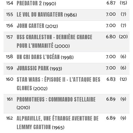
154
6.87
(15)
PREDATOR 2
(1990)
155
7.00
(7)
LE VOL DU NAVIGATEUR
(1986)
156
7.00
(7)
JOHN CARTER
(2012)
157
6.80
(20)
USS CHARLESTON - DERNIÈRE CHANCE
POUR L'HUMANITÉ
(2000)
158
7.00
(6)
UN CRI DANS L'OCÉAN
(1998)
159
7.00
(6)
JURASSIC PARK
(1993)
160
6.83
(12)
STAR WARS : ÉPISODE II - L'ATTAQUE DES
CLONES
(2002)
161
6.89
(9)
PROMOTHEUS : COMMANDO STELLAIRE
(2010)
162
6.89
(9)
ALPHAVILLE, UNE ÉTRANGE AVENTURE DE
LEMMY CAUTION
(1965)