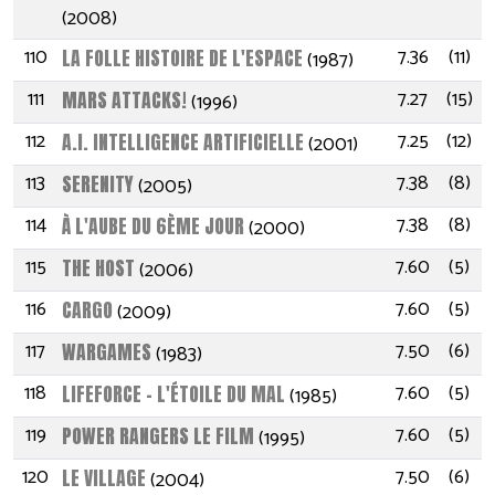
(2008)
110
7.36
(11)
LA FOLLE HISTOIRE DE L'ESPACE
(1987)
111
7.27
(15)
MARS ATTACKS!
(1996)
112
7.25
(12)
A.I. INTELLIGENCE ARTIFICIELLE
(2001)
113
7.38
(8)
SERENITY
(2005)
114
7.38
(8)
À L'AUBE DU 6ÈME JOUR
(2000)
115
7.60
(5)
THE HOST
(2006)
116
7.60
(5)
CARGO
(2009)
117
7.50
(6)
WARGAMES
(1983)
118
7.60
(5)
LIFEFORCE - L'ÉTOILE DU MAL
(1985)
119
7.60
(5)
POWER RANGERS LE FILM
(1995)
120
7.50
(6)
LE VILLAGE
(2004)