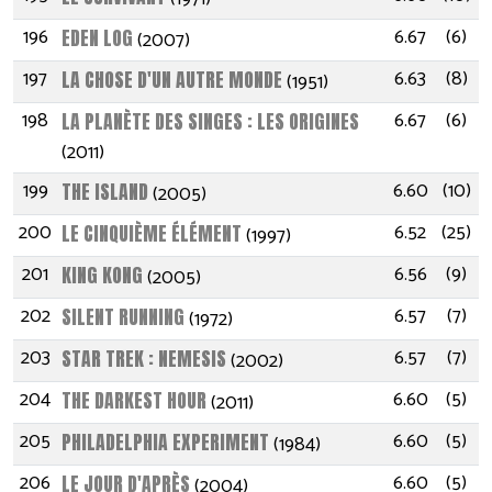
196
6.67
(6)
EDEN LOG
(2007)
197
6.63
(8)
LA CHOSE D'UN AUTRE MONDE
(1951)
198
6.67
(6)
LA PLANÈTE DES SINGES : LES ORIGINES
(2011)
199
6.60
(10)
THE ISLAND
(2005)
200
6.52
(25)
LE CINQUIÈME ÉLÉMENT
(1997)
201
6.56
(9)
KING KONG
(2005)
202
6.57
(7)
SILENT RUNNING
(1972)
203
6.57
(7)
STAR TREK : NEMESIS
(2002)
204
6.60
(5)
THE DARKEST HOUR
(2011)
205
6.60
(5)
PHILADELPHIA EXPERIMENT
(1984)
206
6.60
(5)
LE JOUR D'APRÈS
(2004)