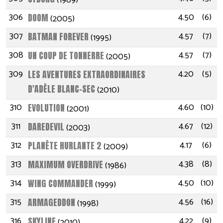
(1989)
306
4.50
(6)
DOOM
(2005)
307
4.57
(7)
BATMAN FOREVER
(1995)
308
4.57
(7)
UN COUP DE TONNERRE
(2005)
309
4.20
(5)
LES AVENTURES EXTRAORDINAIRES
D'ADÈLE BLANC-SEC
(2010)
310
4.60
(10)
EVOLUTION
(2001)
311
4.67
(12)
DAREDEVIL
(2003)
312
4.17
(6)
PLANÈTE HURLANTE 2
(2009)
313
4.38
(8)
MAXIMUM OVERDRIVE
(1986)
314
4.50
(10)
WING COMMANDER
(1999)
315
4.56
(16)
ARMAGEDDON
(1998)
316
4.22
(9)
SKYLINE
(2010)