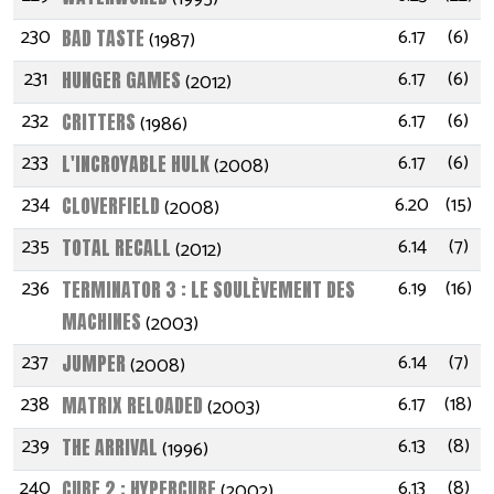
230
6.17
(6)
BAD TASTE
(1987)
231
6.17
(6)
HUNGER GAMES
(2012)
232
6.17
(6)
CRITTERS
(1986)
233
6.17
(6)
L'INCROYABLE HULK
(2008)
234
6.20
(15)
CLOVERFIELD
(2008)
235
6.14
(7)
TOTAL RECALL
(2012)
236
6.19
(16)
TERMINATOR 3 : LE SOULÈVEMENT DES
MACHINES
(2003)
237
6.14
(7)
JUMPER
(2008)
238
6.17
(18)
MATRIX RELOADED
(2003)
239
6.13
(8)
THE ARRIVAL
(1996)
240
6.13
(8)
CUBE 2 : HYPERCUBE
(2002)