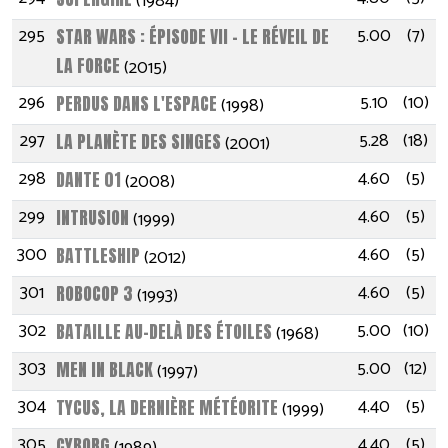
(1984)
295
5.00
(7)
STAR WARS : ÉPISODE VII - LE RÉVEIL DE
LA FORCE
(2015)
296
5.10
(10)
PERDUS DANS L'ESPACE
(1998)
297
5.28
(18)
LA PLANÈTE DES SINGES
(2001)
298
4.60
(5)
DANTE 01
(2008)
299
4.60
(5)
INTRUSION
(1999)
300
4.60
(5)
BATTLESHIP
(2012)
301
4.60
(5)
ROBOCOP 3
(1993)
302
5.00
(10)
BATAILLE AU-DELÀ DES ÉTOILES
(1968)
303
5.00
(12)
MEN IN BLACK
(1997)
304
4.40
(5)
TYCUS, LA DERNIÈRE MÉTÉORITE
(1999)
305
4.40
(5)
CYBORG