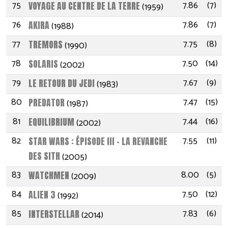
75
7.86
(7)
VOYAGE AU CENTRE DE LA TERRE
(1959)
76
7.86
(7)
AKIRA
(1988)
77
7.75
(8)
TREMORS
(1990)
78
7.50
(14)
SOLARIS
(2002)
79
7.67
(9)
LE RETOUR DU JEDI
(1983)
80
7.47
(15)
PREDATOR
(1987)
81
7.44
(16)
EQUILIBRIUM
(2002)
82
7.55
(11)
STAR WARS : ÉPISODE III - LA REVANCHE
DES SITH
(2005)
83
8.00
(5)
WATCHMEN
(2009)
84
7.50
(12)
ALIEN 3
(1992)
85
7.83
(6)
INTERSTELLAR
(2014)