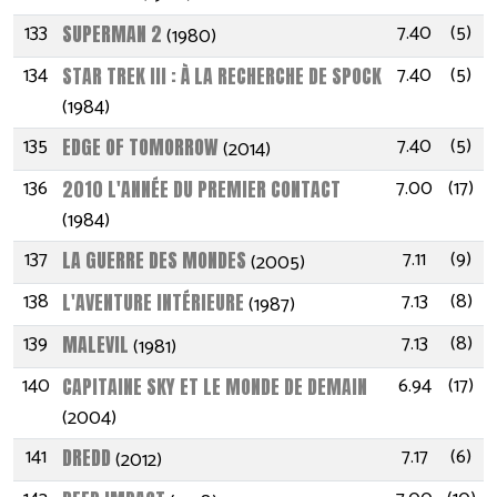
133
7.40
(5)
SUPERMAN 2
(1980)
134
7.40
(5)
STAR TREK III : À LA RECHERCHE DE SPOCK
(1984)
135
7.40
(5)
EDGE OF TOMORROW
(2014)
136
7.00
(17)
2010 L'ANNÉE DU PREMIER CONTACT
(1984)
137
7.11
(9)
LA GUERRE DES MONDES
(2005)
138
7.13
(8)
L'AVENTURE INTÉRIEURE
(1987)
139
7.13
(8)
MALEVIL
(1981)
140
6.94
(17)
CAPITAINE SKY ET LE MONDE DE DEMAIN
(2004)
141
7.17
(6)
DREDD
(2012)