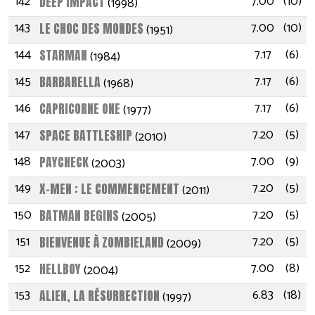
142
7.00
(10)
DEEP IMPACT
(1998)
143
7.00
(10)
LE CHOC DES MONDES
(1951)
144
7.17
(6)
STARMAN
(1984)
145
7.17
(6)
BARBARELLA
(1968)
146
7.17
(6)
CAPRICORNE ONE
(1977)
147
7.20
(5)
SPACE BATTLESHIP
(2010)
148
7.00
(9)
PAYCHECK
(2003)
149
7.20
(5)
X-MEN : LE COMMENCEMENT
(2011)
150
7.20
(5)
BATMAN BEGINS
(2005)
151
7.20
(5)
BIENVENUE À ZOMBIELAND
(2009)
152
7.00
(8)
HELLBOY
(2004)
153
6.83
(18)
ALIEN, LA RÉSURRECTION
(1997)