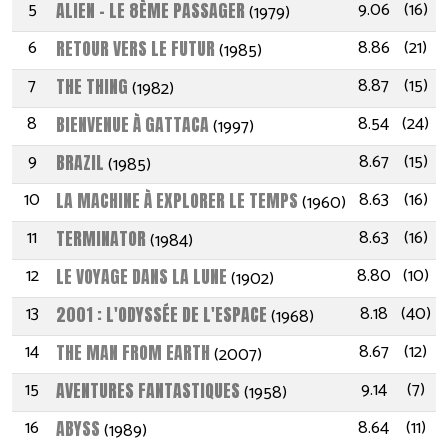
5
9.06
(16)
ALIEN - LE 8ÈME PASSAGER
(1979)
6
8.86
(21)
RETOUR VERS LE FUTUR
(1985)
7
8.87
(15)
THE THING
(1982)
8
8.54
(24)
BIENVENUE À GATTACA
(1997)
9
8.67
(15)
BRAZIL
(1985)
10
8.63
(16)
LA MACHINE À EXPLORER LE TEMPS
(1960)
11
8.63
(16)
TERMINATOR
(1984)
12
8.80
(10)
LE VOYAGE DANS LA LUNE
(1902)
13
8.18
(40)
2001 : L'ODYSSÉE DE L'ESPACE
(1968)
14
8.67
(12)
THE MAN FROM EARTH
(2007)
15
9.14
(7)
AVENTURES FANTASTIQUES
(1958)
16
8.64
(11)
ABYSS
(1989)