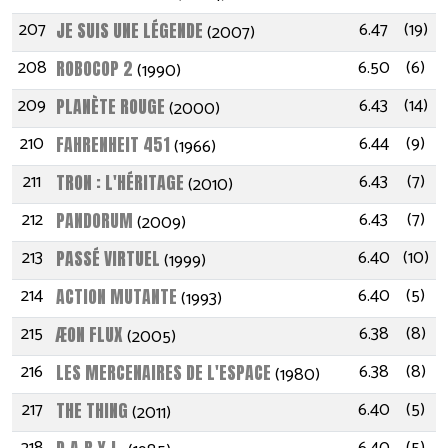
207
6.47
(19)
JE SUIS UNE LÉGENDE
(2007)
208
6.50
(6)
ROBOCOP 2
(1990)
209
6.43
(14)
PLANÈTE ROUGE
(2000)
210
6.44
(9)
FAHRENHEIT 451
(1966)
211
6.43
(7)
TRON : L'HÉRITAGE
(2010)
212
6.43
(7)
PANDORUM
(2009)
213
6.40
(10)
PASSÉ VIRTUEL
(1999)
214
6.40
(5)
ACTION MUTANTE
(1993)
215
6.38
(8)
ÆON FLUX
(2005)
216
6.38
(8)
LES MERCENAIRES DE L'ESPACE
(1980)
217
6.40
(5)
THE THING
(2011)