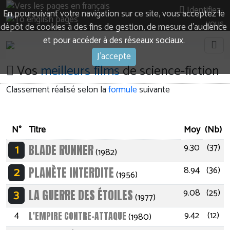
Identifiez-
En poursuivant votre navigation sur ce site, vous acceptez le
vous
dépôt de cookies à des fins de gestion, de mesure d’audience
et pour accéder à des réseaux sociaux.
J'accepte
Vos
meilleurs films
de science-fiction
Classement réalisé selon la
formule
suivante
N°
Titre
Moy
(Nb)
1
9.30
(37)
BLADE RUNNER
(1982)
2
8.94
(36)
PLANÈTE INTERDITE
(1956)
3
9.08
(25)
LA GUERRE DES ÉTOILES
(1977)
4
9.42
(12)
L'EMPIRE CONTRE-ATTAQUE
(1980)