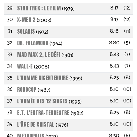
29
8.17
(12)
STAR TREK : LE FILM
(1979)
30
8.17
(12)
X-MEN 2
(2003)
31
8.18
(11)
SOLARIS
(1972)
32
8.80
(5)
DR. FOLAMOUR
(1964)
33
8.43
(7)
MAD MAX 2, LE DÉFI
(1981)
34
8.43
(7)
WALL·E
(2008)
35
8.25
(8)
L'HOMME BICENTENAIRE
(1999)
36
8.10
(10)
ROBOCOP
(1987)
37
8.10
(10)
L'ARMÉE DES 12 SINGES
(1995)
38
8.25
(8)
E.T. L'EXTRA-TERRESTRE
(1982)
39
8.10
(10)
L'ÂGE DE CRISTAL
(1976)
40
8.50
(6)
METROPOLIS
(1927)