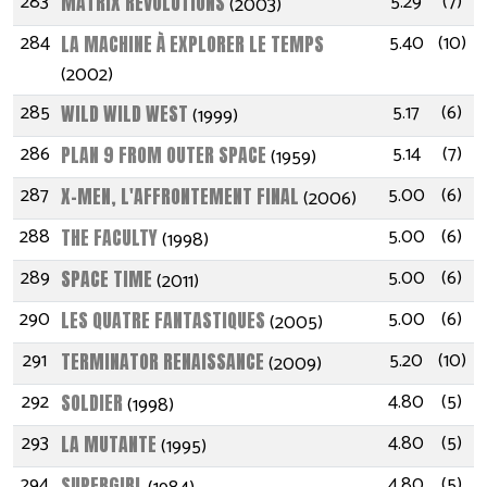
283
5.29
(7)
MATRIX REVOLUTIONS
(2003)
284
5.40
(10)
LA MACHINE À EXPLORER LE TEMPS
(2002)
285
5.17
(6)
WILD WILD WEST
(1999)
286
5.14
(7)
PLAN 9 FROM OUTER SPACE
(1959)
287
5.00
(6)
X-MEN, L'AFFRONTEMENT FINAL
(2006)
288
5.00
(6)
THE FACULTY
(1998)
289
5.00
(6)
SPACE TIME
(2011)
290
5.00
(6)
LES QUATRE FANTASTIQUES
(2005)
291
5.20
(10)
TERMINATOR RENAISSANCE
(2009)
292
4.80
(5)
SOLDIER
(1998)
293
4.80
(5)
LA MUTANTE
(1995)
294
4.80
(5)
SUPERGIRL