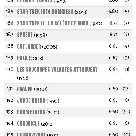
184
6.80
(5)
LE JOUR D'APRÈS
(1983)
185
6.80
(5)
STAR TREK INTO DARKNESS
(2013)
186
6.71
(7)
STAR TREK II : LA COLÈRE DE KHAN
(1982)
187
6.71
(7)
SPHÈRE
(1998)
188
6.67
(9)
OUTLANDER
(2008)
189
6.67
(9)
HULK
(2003)
190
6.64
(11)
LES SOUCOUPES VOLANTES ATTAQUENT
(1956)
191
6.59
(17)
AVALON
(2001)
192
6.67
(6)
JUDGE DREDD
(1995)
193
6.60
(10)
PROMETHEUS
(2012)
194
6.67
(6)
CHRONICLE
(2012)
195
6.60
(10)
LE SURVIVANT
(1971)