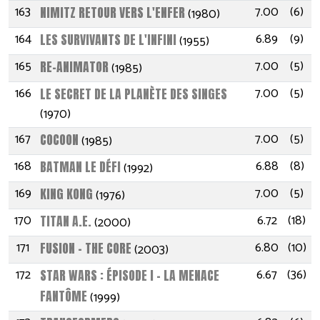
163
7.00
(6)
NIMITZ RETOUR VERS L'ENFER
(1980)
164
6.89
(9)
LES SURVIVANTS DE L'INFINI
(1955)
165
7.00
(5)
RE-ANIMATOR
(1985)
166
7.00
(5)
LE SECRET DE LA PLANÈTE DES SINGES
(1970)
167
7.00
(5)
COCOON
(1985)
168
6.88
(8)
BATMAN LE DÉFI
(1992)
169
7.00
(5)
KING KONG
(1976)
170
6.72
(18)
TITAN A.E.
(2000)
171
6.80
(10)
FUSION - THE CORE
(2003)
172
6.67
(36)
STAR WARS : ÉPISODE I - LA MENACE
FANTÔME
(1999)