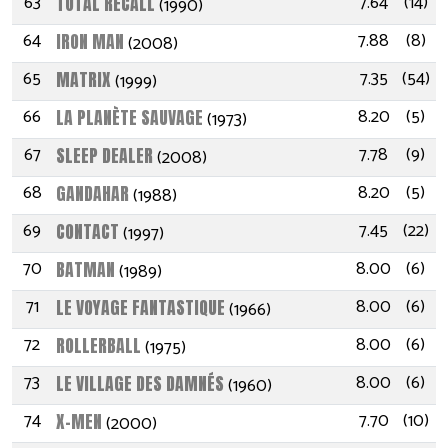
63
7.64
(14)
TOTAL RECALL
(1990)
64
7.88
(8)
IRON MAN
(2008)
65
7.35
(54)
MATRIX
(1999)
66
8.20
(5)
LA PLANÈTE SAUVAGE
(1973)
67
7.78
(9)
SLEEP DEALER
(2008)
68
8.20
(5)
GANDAHAR
(1988)
69
7.45
(22)
CONTACT
(1997)
70
8.00
(6)
BATMAN
(1989)
71
8.00
(6)
LE VOYAGE FANTASTIQUE
(1966)
72
8.00
(6)
ROLLERBALL
(1975)
73
8.00
(6)
LE VILLAGE DES DAMNÉS
(1960)
74
7.70
(10)
X-MEN
(2000)