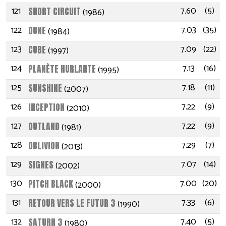
121
7.60
(5)
SHORT CIRCUIT
(1986)
122
7.03
(35)
DUNE
(1984)
123
7.09
(22)
CUBE
(1997)
124
7.13
(16)
PLANÈTE HURLANTE
(1995)
125
7.18
(11)
SUNSHINE
(2007)
126
7.22
(9)
INCEPTION
(2010)
127
7.22
(9)
OUTLAND
(1981)
128
7.29
(7)
OBLIVION
(2013)
129
7.07
(14)
SIGNES
(2002)
130
7.00
(20)
PITCH BLACK
(2000)
131
7.33
(6)
RETOUR VERS LE FUTUR 3
(1990)
132
7.40
(5)
SATURN 3
(1980)