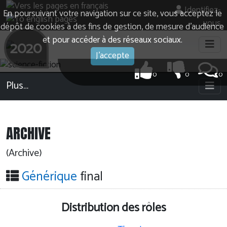
Identifiez-
En poursuivant votre navigation sur ce site, vous acceptez le
vous
dépôt de cookies à des fins de gestion, de mesure d’audience
et pour accéder à des réseaux sociaux.
2020
J'accepte
0
0
0
Plus…
ARCHIVE
(Archive)
Générique
final
Distribution des rôles