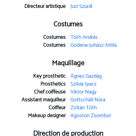
Directeur artistique
Juci Szurdi
Costumes
Costumes
Tóth András
Costumes
Godena-Juhász Attila
Maquillage
Key prosthetic
Ágnes Gazdag
Prosthetics
Szilvia Ipacs
Chef coiffeuse
Viktor Nagy
Assistant maquilleur
Gottscháll Nóra
Coiffeur
Zoltán Tóth
Makeup designer
Agoston Zsombor
Direction de production