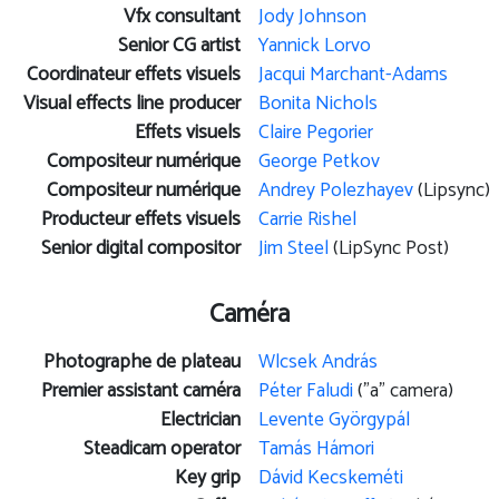
Vfx consultant
Jody Johnson
Senior CG artist
Yannick Lorvo
Coordinateur effets visuels
Jacqui Marchant-Adams
Visual effects line producer
Bonita Nichols
Effets visuels
Claire Pegorier
Compositeur numérique
George Petkov
Compositeur numérique
Andrey Polezhayev
(Lipsync)
Producteur effets visuels
Carrie Rishel
Senior digital compositor
Jim Steel
(LipSync Post)
Caméra
Photographe de plateau
Wlcsek András
Premier assistant caméra
Péter Faludi
("a" camera)
Electrician
Levente Györgypál
Steadicam operator
Tamás Hámori
Key grip
Dávid Kecskeméti