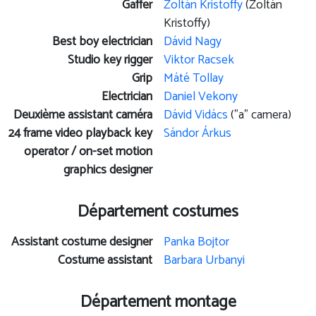
Gaffer
Zoltán Kristoffy
(Zoltán
Kristoffy)
Best boy electrician
Dávid Nagy
Studio key rigger
Viktor Racsek
Grip
Máté Tollay
Electrician
Daniel Vekony
Deuxième assistant caméra
Dávid Vidács
("a" camera)
24 frame video playback key
Sándor Árkus
operator / on-set motion
graphics designer
Département costumes
Assistant costume designer
Panka Bojtor
Costume assistant
Barbara Urbanyi
Département montage