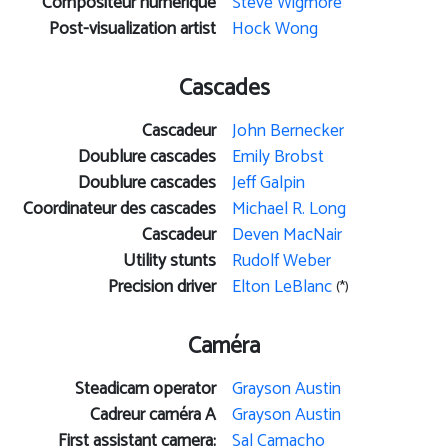
Compositeur numérique
Steve Wigmore
Post-visualization artist
Hock Wong
Cascades
Cascadeur
John Bernecker
Doublure cascades
Emily Brobst
Doublure cascades
Jeff Galpin
Coordinateur des cascades
Michael R. Long
Cascadeur
Deven MacNair
Utility stunts
Rudolf Weber
Precision driver
Elton LeBlanc
(*)
Caméra
Steadicam operator
Grayson Austin
Cadreur caméra A
Grayson Austin
First assistant camera:
Sal Camacho