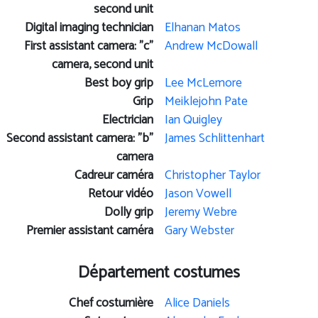
second unit
Digital imaging technician
Elhanan Matos
First assistant camera: "c"
Andrew McDowall
camera, second unit
Best boy grip
Lee McLemore
Grip
Meiklejohn Pate
Electrician
Ian Quigley
Second assistant camera: "b"
James Schlittenhart
camera
Cadreur caméra
Christopher Taylor
Retour vidéo
Jason Vowell
Dolly grip
Jeremy Webre
Premier assistant caméra
Gary Webster
Département costumes
Chef costumière
Alice Daniels