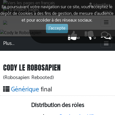
Identifiez-
En poursuivant votre navigation sur ce site, vous acceptez le
vous
dépôt de cookies à des fins de gestion, de mesure d’audience
et pour accéder à des réseaux sociaux.
J'accepte
41
0
1
Plus…
CODY LE ROBOSAPIEN
(Robosapien: Rebooted)
Générique
final
Distribution des rôles