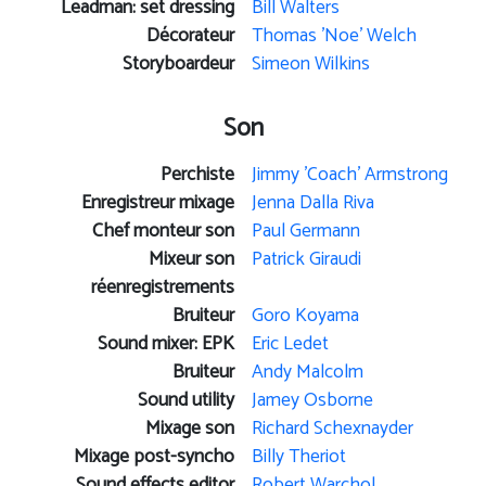
Leadman: set dressing
Bill Walters
Décorateur
Thomas 'Noe' Welch
Storyboardeur
Simeon Wilkins
Son
Perchiste
Jimmy 'Coach' Armstrong
Enregistreur mixage
Jenna Dalla Riva
Chef monteur son
Paul Germann
Mixeur son
Patrick Giraudi
réenregistrements
Bruiteur
Goro Koyama
Sound mixer: EPK
Eric Ledet
Bruiteur
Andy Malcolm
Sound utility
Jamey Osborne
Mixage son
Richard Schexnayder
Mixage post-syncho
Billy Theriot
Sound effects editor
Robert Warchol