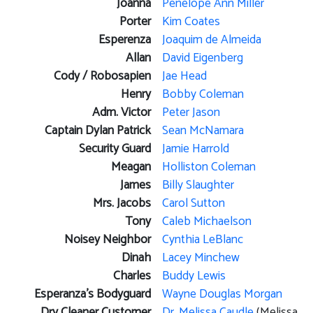
Joanna
Penelope Ann Miller
Porter
Kim Coates
Esperenza
Joaquim de Almeida
Allan
David Eigenberg
Cody / Robosapien
Jae Head
Henry
Bobby Coleman
Adm. Victor
Peter Jason
Captain Dylan Patrick
Sean McNamara
Security Guard
Jamie Harrold
Meagan
Holliston Coleman
James
Billy Slaughter
Mrs. Jacobs
Carol Sutton
Tony
Caleb Michaelson
Noisey Neighbor
Cynthia LeBlanc
Dinah
Lacey Minchew
Charles
Buddy Lewis
Esperanza's Bodyguard
Wayne Douglas Morgan
Dry Cleaner Customer
Dr. Melissa Caudle
(Melissa