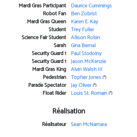
Mardi Gras Participant
Daurice Cummings
Robot Fan
Ben Zobrist
Mardi Gras Queen
Karen E. Kay
Student
Trey Fuller
Science Fair Student
Allison Robin
Sarah
Gina Bernal
Security Guard 1
Paul Stodolny
Security Guard 1
Jason McKenzie
Mardi Gras King
Alvin Walsh III
Pedestrian
Topher Jones
(*)
Parade Spectator
Jay Oliver
(*)
Float Rider
Louis St. Romain
(*)
Réalisation
Réalisateur
Sean McNamara