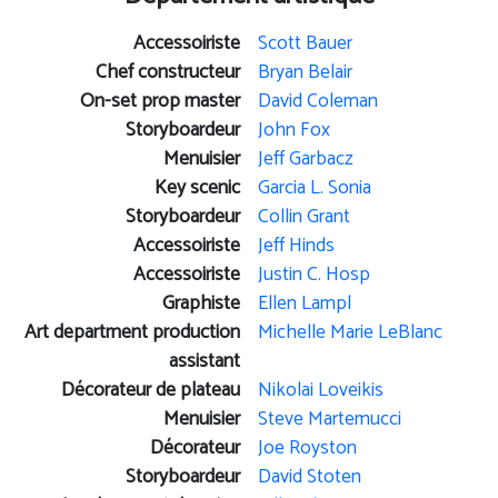
Accessoiriste
Scott Bauer
Chef constructeur
Bryan Belair
On-set prop master
David Coleman
Storyboardeur
John Fox
Menuisier
Jeff Garbacz
Key scenic
Garcia L. Sonia
Storyboardeur
Collin Grant
Accessoiriste
Jeff Hinds
Accessoiriste
Justin C. Hosp
Graphiste
Ellen Lampl
Art department production
Michelle Marie LeBlanc
assistant
Décorateur de plateau
Nikolai Loveikis
Menuisier
Steve Martemucci
Décorateur
Joe Royston
Storyboardeur
David Stoten