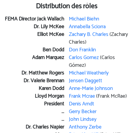
Distribution des rôles
FEMA Director Jack Wallach
Michael Biehn
Dr. Lily McKee
Annabella Sciorra
Elliot McKee
Zachary B. Charles
(Zachary
Charles)
Ben Dodd
Don Franklin
Adam Marquez
Carlos Gomez
(Carlos
Gómez)
Dr. Matthew Rogers
Michael Weatherly
Dr. Valerie Brennan
Jensen Daggett
Karen Dodd
Anne-Marie Johnson
Lloyd Morgan
Frank Mcrae
(Frank McRae)
President
Denis Arndt
...
Gerry Becker
...
John Lindsey
Dr. Charles Napier
Anthony Zerbe