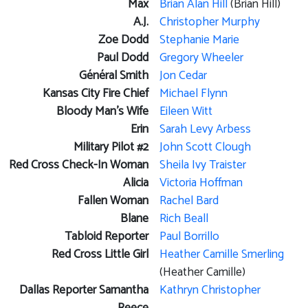
Max
Brian Alan Hill
(Brian Hill)
A.J.
Christopher Murphy
Zoe Dodd
Stephanie Marie
Paul Dodd
Gregory Wheeler
Général Smith
Jon Cedar
Kansas City Fire Chief
Michael Flynn
Bloody Man's Wife
Eileen Witt
Erin
Sarah Levy Arbess
Military Pilot #2
John Scott Clough
Red Cross Check-In Woman
Sheila Ivy Traister
Alicia
Victoria Hoffman
Fallen Woman
Rachel Bard
Blane
Rich Beall
Tabloid Reporter
Paul Borrillo
Red Cross Little Girl
Heather Camille Smerling
(Heather Camille)
Dallas Reporter Samantha
Kathryn Christopher