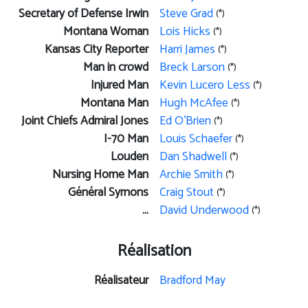
Secretary of Defense Irwin
Steve Grad
(*)
Montana Woman
Lois Hicks
(*)
Kansas City Reporter
Harri James
(*)
Man in crowd
Breck Larson
(*)
Injured Man
Kevin Lucero Less
(*)
Montana Man
Hugh McAfee
(*)
Joint Chiefs Admiral Jones
Ed O'Brien
(*)
I-70 Man
Louis Schaefer
(*)
Louden
Dan Shadwell
(*)
Nursing Home Man
Archie Smith
(*)
Général Symons
Craig Stout
(*)
...
David Underwood
(*)
Réalisation
Réalisateur
Bradford May