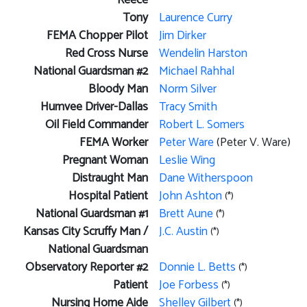
Reece
Tony
Laurence Curry
FEMA Chopper Pilot
Jim Dirker
Red Cross Nurse
Wendelin Harston
National Guardsman #2
Michael Rahhal
Bloody Man
Norm Silver
Humvee Driver-Dallas
Tracy Smith
Oil Field Commander
Robert L. Somers
FEMA Worker
Peter Ware
(Peter V. Ware)
Pregnant Woman
Leslie Wing
Distraught Man
Dane Witherspoon
Hospital Patient
John Ashton
(*)
National Guardsman #1
Brett Aune
(*)
Kansas City Scruffy Man /
J.C. Austin
(*)
National Guardsman
Observatory Reporter #2
Donnie L. Betts
(*)
Patient
Joe Forbess
(*)
Nursing Home Aide
Shelley Gilbert
(*)