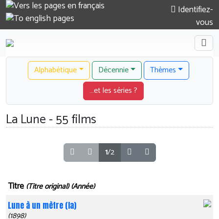
Identifiez-
vous
Alphabétique
Décennie
Thèmes
…et les séries ?
La Lune - 55 films
1
/2
Titre
(Titre original) (Année)
Lune à un mètre (la)
(1898)