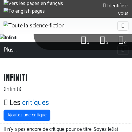
Identifiez-
vous
0
0
0
Plus…
INFINITI
(Infiniti)
Les
critiques
Ajoutez une critique
Il n'y a pas encore de critique pour ce titre. Soyez le(la)