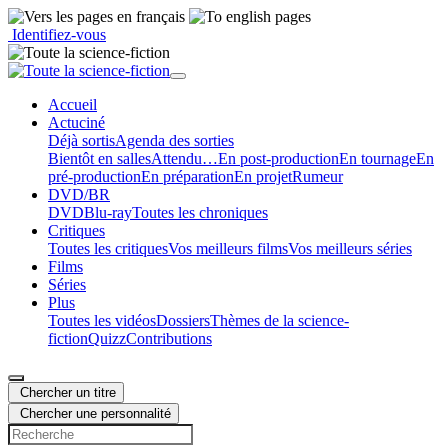
Identifiez-vous
Accueil
Actu
ciné
Déjà sortis
Agenda des sorties
Bientôt en salles
Attendu…
En post-production
En tournage
En
pré-production
En préparation
En projet
Rumeur
DVD/BR
DVD
Blu-ray
Toutes les chroniques
Critiques
Toutes les critiques
Vos meilleurs films
Vos meilleurs séries
Films
Séries
Plus
Toutes les vidéos
Dossiers
Thèmes de la science-
fiction
Quizz
Contributions
Chercher un titre
Chercher une personnalité