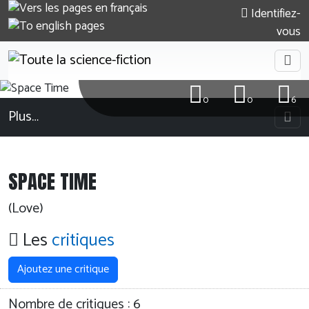
Identifiez-
vous
0
0
6
Plus…
SPACE TIME
(Love)
Les
critiques
Ajoutez une critique
Nombre de critiques :
6