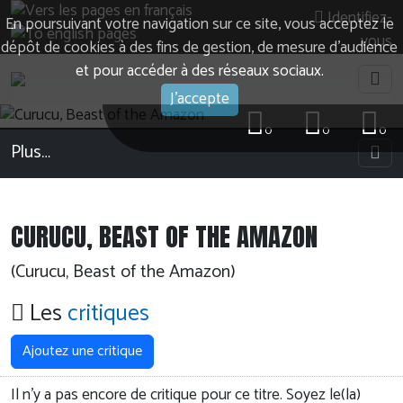
Identifiez-
En poursuivant votre navigation sur ce site, vous acceptez le
vous
dépôt de cookies à des fins de gestion, de mesure d’audience
et pour accéder à des réseaux sociaux.
J'accepte
0
0
0
Plus…
CURUCU, BEAST OF THE AMAZON
(Curucu, Beast of the Amazon)
Les
critiques
Ajoutez une critique
Il n'y a pas encore de critique pour ce titre. Soyez le(la)