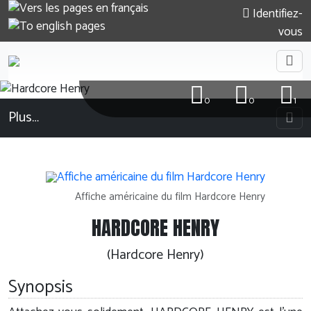
Identifiez-
vous
0
0
1
Plus…
Affiche américaine du film Hardcore Henry
HARDCORE HENRY
(Hardcore Henry)
Synopsis