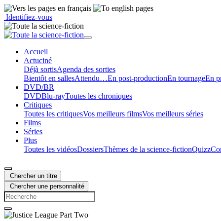
Identifiez-vous
Accueil
Actu
ciné
Déjà sortis
Agenda des sorties
Bientôt en salles
Attendu…
En post-production
En tournage
En p
DVD/BR
DVD
Blu-ray
Toutes les chroniques
Critiques
Toutes les critiques
Vos meilleurs films
Vos meilleurs séries
Films
Séries
Plus
Toutes les vidéos
Dossiers
Thèmes de la science-fiction
Quizz
Con
Chercher un titre
Chercher une personnalité