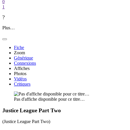
0
1
?
Plus…
Fiche
Zoom
Générique
Connexions
Affiches
Photos
Vidéos
Critiques
Pas d'affiche disponible pour ce titre…
Justice League Part Two
(Justice League Part Two)