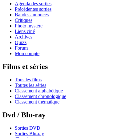
Agenda des sorties
Précédentes sorties
Bandes annonces
Critiques
Photo mystère
Liens ciné
Archives
Quizz
Forum
Mon compte
Films et séries
Tous les films
Toutes les séries
Classement alphabétique
Classement chronologique
Classement thématique
Dvd / Blu-ray
Sorties DVD
Sorties Blu-ray