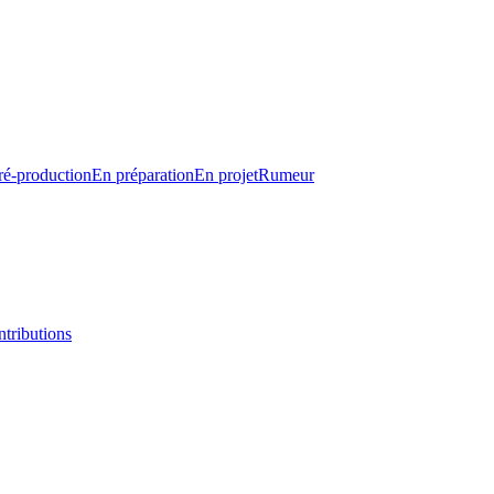
ré-production
En préparation
En projet
Rumeur
tributions