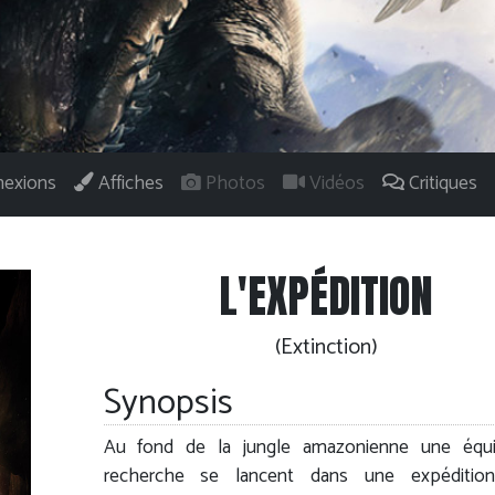
exions
Affiches
Photos
Vidéos
Critiques
L'EXPÉDITION
(Extinction)
Synopsis
Au fond de la jungle amazonienne une équ
recherche se lancent dans une expéditio