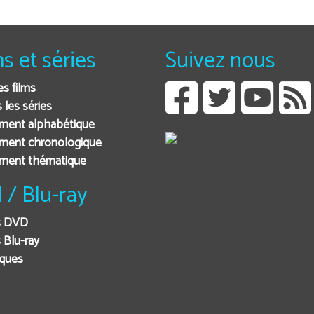
ms et séries
Suivez nous
es films
 les séries
ment alphabétique
ment chronologique
ement thématique
 / Blu-ray
s DVD
 Blu-ray
iques