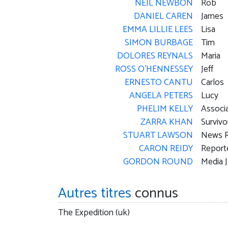
NEIL NEWBON
Rob
DANIEL CAREN
James
EMMA LILLIE LEES
Lisa
SIMON BURBAGE
Tim
DOLORES REYNALS
Maria
ROSS O'HENNESSEY
Jeff
ERNESTO CANTU
Carlos
ANGELA PETERS
Lucy
PHELIM KELLY
Associ
ZARRA KHAN
Survivo
STUART LAWSON
News R
CARON REIDY
Report
GORDON ROUND
Media J
Autres titres
connus
The Expedition (uk)