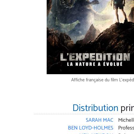
Affiche française du film L'expéd
Distribution
pri
SARAH MAC
Michel
BEN LOYD-HOLMES
Profes