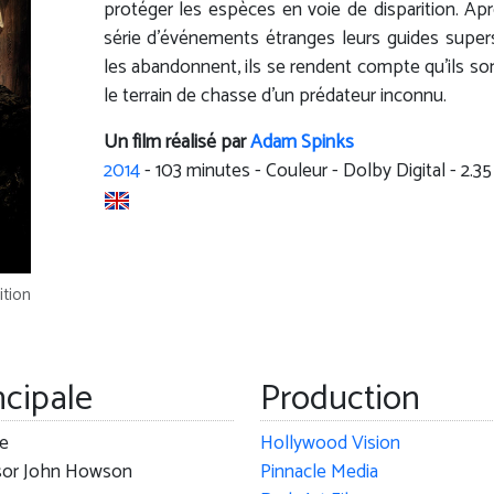
protéger les espèces en voie de disparition. Ap
série d'événements étranges leurs guides supers
les abandonnent, ils se rendent compte qu'ils so
le terrain de chasse d'un prédateur inconnu.
Un film réalisé par
Adam Spinks
2014
-
103
minutes - Couleur - Dolby Digital - 2.35
ition
ncipale
Production
le
Hollywood Vision
sor John Howson
Pinnacle Media