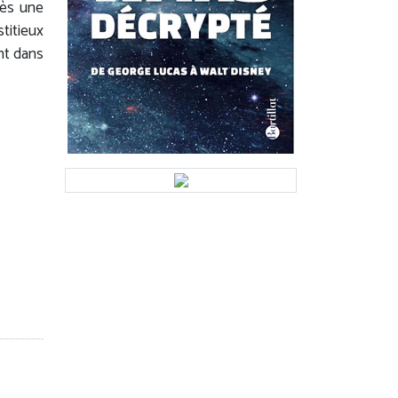
rès une
titieux
nt dans