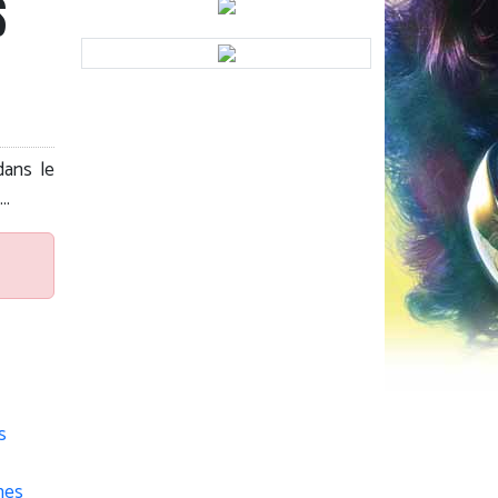
S
dans le
..