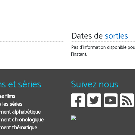
Dates de
sorties
Pas d'information disponible pou
l'instant.
ms et séries
Suivez nous
es films
 les séries
ment alphabétique
ment chronologique
ement thématique