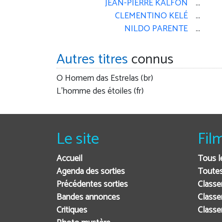
JEAN-PIERRE KALFON
...
CLEMENTINO KELÉ
...
NILDO PARENTE
...
Autres titres
connus
O Homem das Estrelas (br)
L'homme des étoiles (fr)
Le site
Fil
Accueil
Tous l
Agenda des sorties
Toutes
Précédentes sorties
Classe
Bandes annonces
Classe
Critiques
Class