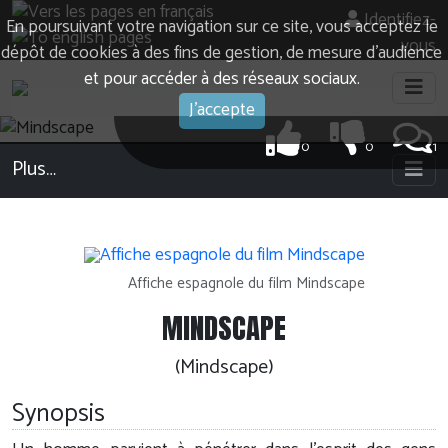
Identifiez-
En poursuivant votre navigation sur ce site, vous acceptez le
vous
dépôt de cookies à des fins de gestion, de mesure d’audience
et pour accéder à des réseaux sociaux.
J'accepte
0
0
1
Plus…
Affiche espagnole du film Mindscape
MINDSCAPE
(Mindscape)
Synopsis