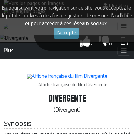
Identifiez-
En poursuivant votre navigation sur ce site, vous acceptez le
vous
dépôt de cookies à des fins de gestion, de mesure d’audience
et pour accéder à des réseaux sociaux.
J'accepte
2
2
0
Plus…
Affiche française du film Divergente
DIVERGENTE
(Divergent)
Synopsis