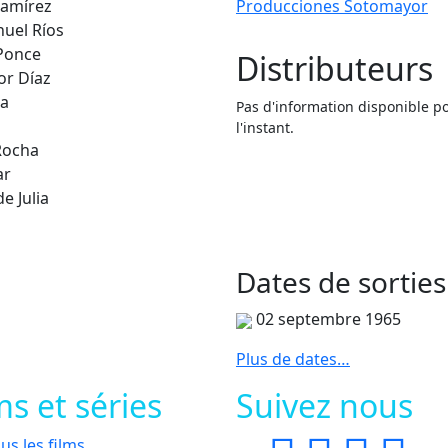
Ramírez
Producciones Sotomayor
nuel Ríos
Ponce
Distributeurs
or Díaz
ña
Pas d'information disponible p
l'instant.
Rocha
ar
e Julia
Dates de
sorties
02 septembre 1965
Plus de dates…
ms et séries
Suivez nous
us les films