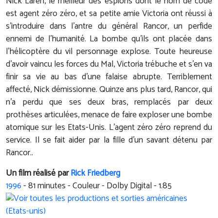
Nick Laren, le meilleur des espions dont le nom de code
est agent zéro zéro, et sa petite amie Victoria ont réussi à
s'introduire dans l'antre du général Rancor, un perfide
ennemi de l'humanité. La bombe qu'ils ont placée dans
l'hélicoptère du vil personnage explose. Toute heureuse
d'avoir vaincu les forces du Mal, Victoria trébuche et s'en va
finir sa vie au bas d'une falaise abrupte. Terriblement
affecté, Nick démissionne. Quinze ans plus tard, Rancor, qui
n'a perdu que ses deux bras, remplacés par deux
prothèses articulées, menace de faire exploser une bombe
atomique sur les Etats-Unis. L'agent zéro zéro reprend du
service. Il se fait aider par la fille d'un savant détenu par
Rancor..
Un film réalisé par
Rick Friedberg
1996
-
81
minutes - Couleur - Dolby Digital - 1.85