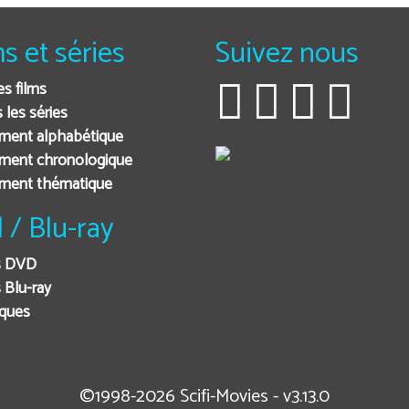
ms et séries
Suivez nous
es films
 les séries
ment alphabétique
ment chronologique
ement thématique
 / Blu-ray
s DVD
 Blu-ray
iques
©1998-2026 Scifi-Movies - v3.13.0