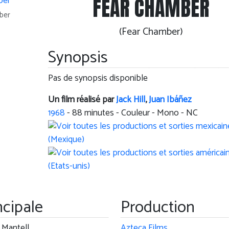
FEAR CHAMBER
ber
(Fear Chamber)
Synopsis
Pas de synopsis disponible
Un film réalisé par
Jack Hill
,
Juan Ibáñez
1968
-
88
minutes - Couleur - Mono - NC
ncipale
Production
l Mantell
Azteca Films