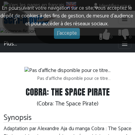
Identifiez-vous
En poursuivant votre navigation sur ce site, vous acceptez le
dépôt de cookies à des fins de gestion, de mesure d’audience
?
et pour accéder à des réseaux sociaux.
J'accepte
0
0
Plus…
Pas d'affiche disponible pour ce titre…
COBRA: THE SPACE PIRATE
(Cobra: The Space Pirate)
Synopsis
Adaptation par Alexandre Aja du manga Cobra : The Space