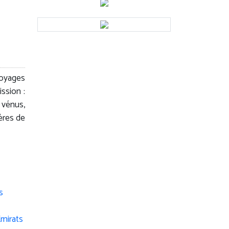
oyages
ssion :
 vénus,
ères de