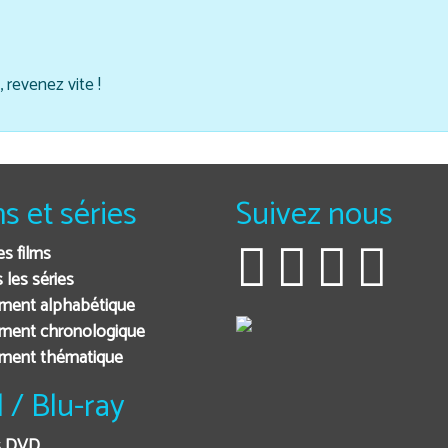
 revenez vite !
ms et séries
Suivez nous
es films
 les séries
ment alphabétique
ment chronologique
ement thématique
 / Blu-ray
s DVD