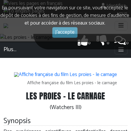
Identifiez-
En poursuivant votre navigation sur ce site, vous acceptez le
vous
dépôt de cookies à des fins de gestion, de mesure d’audience
et pour accéder à des réseaux sociaux.
J'accepte
0
0
0
Plus…
Affiche française du film Les proies - le carnage
LES PROIES - LE CARNAGE
(Watchers III)
Synopsis