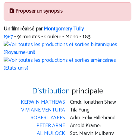
Proposer un synopsis
Un film réalisé par
Montgomery Tully
1967
-
91
minutes - Couleur - Mono - 1.85
Distribution
principale
KERWIN MATHEWS
Cmdr. Jonathan Shaw
VIVIANE VENTURA
Tila Yung
ROBERT AYRES
Adm. Felix Hillebrand
PETER ARNE
Arnold Kramer
AL MULOCK
Sgt. Marvin Mulberry