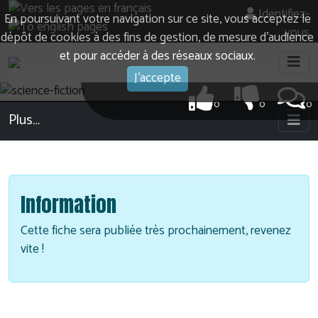
Identifiez-
En poursuivant votre navigation sur ce site, vous acceptez le
vous
dépôt de cookies à des fins de gestion, de mesure d’audience
et pour accéder à des réseaux sociaux.
J'accepte
0
0
0
Plus…
Information
Cette fiche sera publiée très prochainement, revenez
vite !