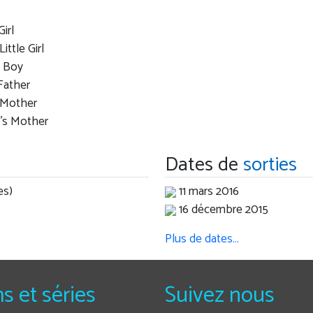
irl
Little Girl
n Boy
Father
 Mother
n's Mother
Dates de
sorties
es)
11 mars 2016
16 décembre 2015
Plus de dates…
ms et séries
Suivez nous