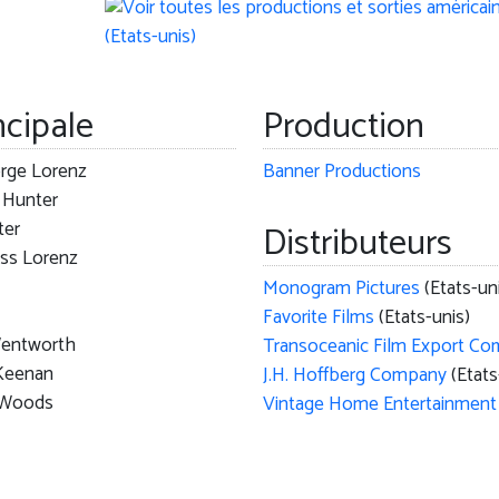
ncipale
Production
orge Lorenz
Banner Productions
a Hunter
ter
Distributeurs
ss Lorenz
Monogram Pictures
(Etats-un
Favorite Films
(Etats-unis)
Wentworth
 Keenan
J.H. Hoffberg Company
(Etats
 Woods
Vintage Home Entertainment