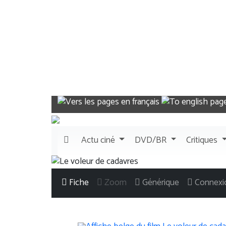
Actu
ciné
DVD/BR
Critiques
Fiche
Zoom
Générique
Connexi