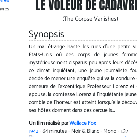
LE VOLEUR DE CADAVR
avres
(The Corpse Vanishes)
Synopsis
Un mal étrange hante les rues d’une petite vi
Etats-Unis où des corps de jeunes femm
mystérieusement disparus peu après leurs décè
ce climat inquiétant, une jeune journaliste fo
décide de mener une enquête qui va la conduire 
demeure de l’excentrique Professeur Lorenz et
épouse, la comtesse Lorenz à l’inquiétante jeune
comble de l’horreur est atteint lorsqu’elle décou
ses hôtes dorment dans des cercueils...
Un film réalisé par
Wallace Fox
1942
-
64
minutes - Noir & Blanc - Mono - 1.37