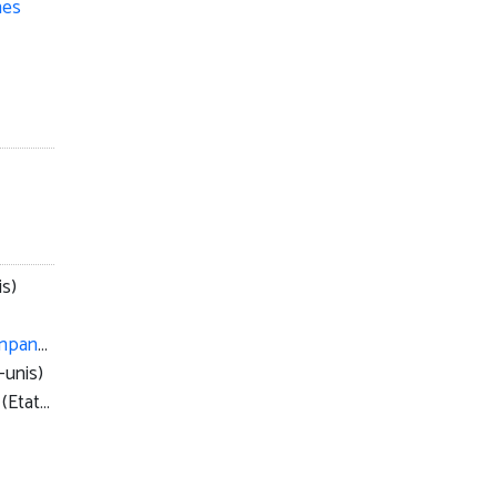
is)
Transoceanic Film Export Company
(Etats-unis)
-unis)
(Etats-unis)