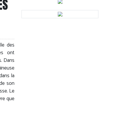
ES
lle des
es ont
s. Dans
uineuse
dans la
 de son
sse. Le
vre que