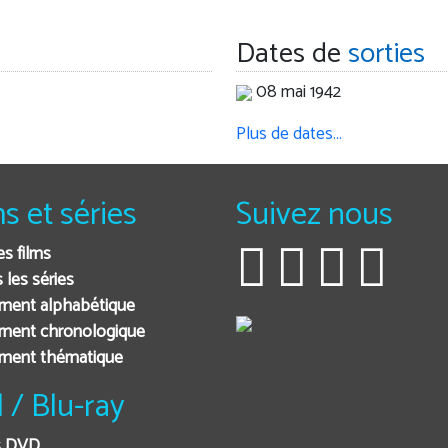
Dates de
sorties
08 mai 1942
Plus de dates…
ms et séries
Suivez nous
es films
 les séries
ment alphabétique
ment chronologique
ement thématique
 / Blu-ray
s DVD