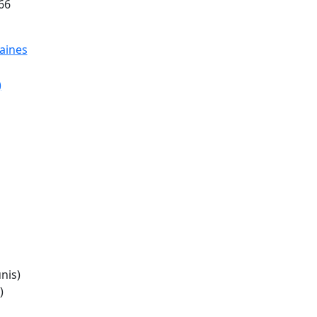
66
nis)
)