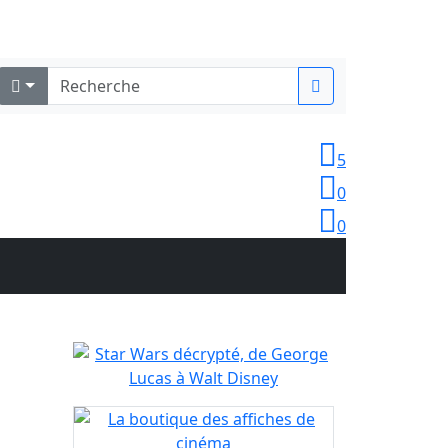
Identifiez-vous
5
0
0