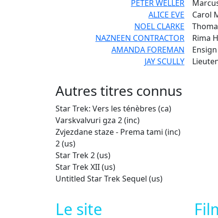
PETER WELLER
Marcu
ALICE EVE
Carol 
NOEL CLARKE
Thoma
NAZNEEN CONTRACTOR
Rima 
AMANDA FOREMAN
Ensign
JAY SCULLY
Lieute
Autres titres
connus
Star Trek: Vers les ténèbres (ca)
Varskvalvuri gza 2 (inc)
Zvjezdane staze - Prema tami (inc)
2 (us)
Star Trek 2 (us)
Star Trek XII (us)
Untitled Star Trek Sequel (us)
Le site
Fil