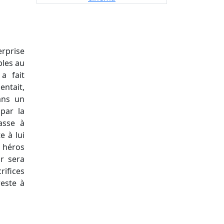
erprise
bles au
a fait
entait,
ans un
par la
asse à
e à lui
 héros
r sera
rifices
reste à