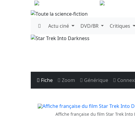
Actu
ciné
DVD/BR
Critiques
Fiche
Zoom
Générique
Connex
Affiche française du film Star Trek Into