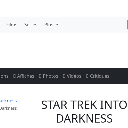
Films
Séries
Plus
ions
Affiches
Photos
Vidéos
Critiques
STAR TREK INTO
 Darkness
DARKNESS