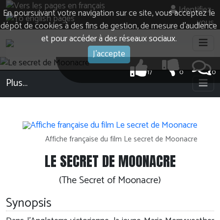
Identifiez-
En poursuivant votre navigation sur ce site, vous acceptez le
vous
dépôt de cookies à des fins de gestion, de mesure d’audience
et pour accéder à des réseaux sociaux.
J'accepte
17
0
0
Plus…
Affiche française du film Le secret de Moonacre
LE SECRET DE MOONACRE
(The Secret of Moonacre)
Synopsis