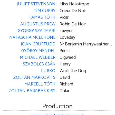
JULIET STEVENSON
Miss Heliotrope
TIM CURRY
Coeur De Noir
TAMÁS TÓTH
Vicar
AUGUSTUS PREW
Robin De Noir
GYÖRGY SZATMARI
Lawyer
NATASCHA MCELHONE
Loveday
IOAN GRUFFUDD
Sir Benjamin Merryweather / Sir Wrolf Merryweather
GYÖRGY MENDEL
Priest
MICHAEL WEBBER
Digweed
SZABOLCS CSÁK
Henry
LURKO
Wrolf the Dog
ZOLTÁN MARKOVITS
David
MARCELL TÓTH
Richard
ZOLTÁN BARABÁS KISS
Dulac
Production