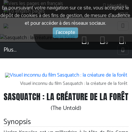
Identifiez-
En poursuivant votre navigation sur ce site, vous acceptez le
vous
dépôt de cookies à des fins de gestion, de mesure d’audience
et pour accéder à des réseaux sociaux.
J'accepte
3
0
1
Plus…
Visuel inconnu du film Sasquatch : la créature de la forêt
SASQUATCH : LA CRÉATURE DE LA FORÊT
(The Untold)
Synopsis