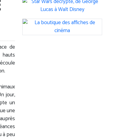
E
race de
s hauts
’écoule
on.
animaux
n jour,
opte un
oue une
 auprès
éances
u à peu