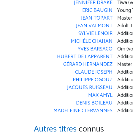
JENNIFER DRAKE
Tiwa (v
ERIC BAUGIN
Young T
JEAN TOPART
Master 
JEAN VALMONT
Adult T
SYLVIE LENOIR
Additio
MICHÈLE CHAHAN
Additio
YVES BARSACQ
Om (vo
HUBERT DE LAPPARENT
Additio
GÉRARD HERNANDEZ
Master 
CLAUDE JOSEPH
Additio
PHILIPPE OGOUZ
Additio
JACQUES RUISSEAU
Additio
MAX AMYL
Additio
DENIS BOILEAU
Additio
MADELEINE CLERVANNES
Additio
Autres titres
connus