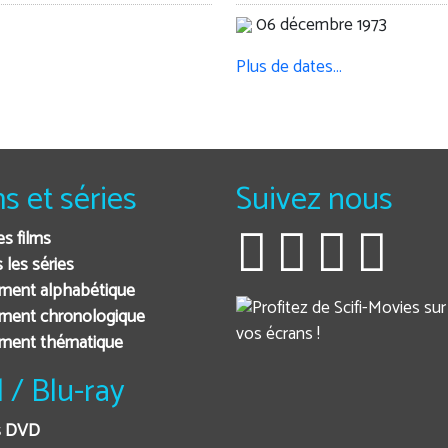
06 décembre 1973
Plus de dates…
ms et séries
Suivez nous
es films
 les séries
ment alphabétique
ment chronologique
ement thématique
 / Blu-ray
s DVD