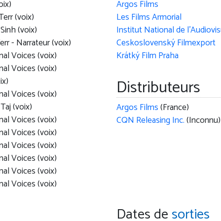
oix)
Argos Films
err (voix)
Les Films Armorial
Sinh (voix)
err - Narrateur (voix)
Ceskoslovenský Filmexport
nal Voices (voix)
Krátký Film Praha
nal Voices (voix)
ix)
Distributeurs
nal Voices (voix)
Taj (voix)
Argos Films
(France)
nal Voices (voix)
CQN Releasing Inc.
(Inconnu)
nal Voices (voix)
nal Voices (voix)
nal Voices (voix)
nal Voices (voix)
nal Voices (voix)
Dates de
sorties