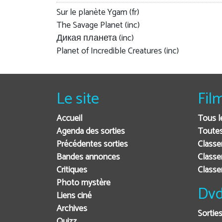
Sur le planète Ygam (fr)
The Savage Planet (inc)
Дикая планета (inc)
Planet of Incredible Creatures (inc)
Le site
Fil
Accueil
Tous l
Agenda des sorties
Toutes
Précédentes sorties
Classe
Bandes annonces
Classe
Critiques
Class
Photo mystère
Dvd
Liens ciné
Archives
Sortie
Quizz