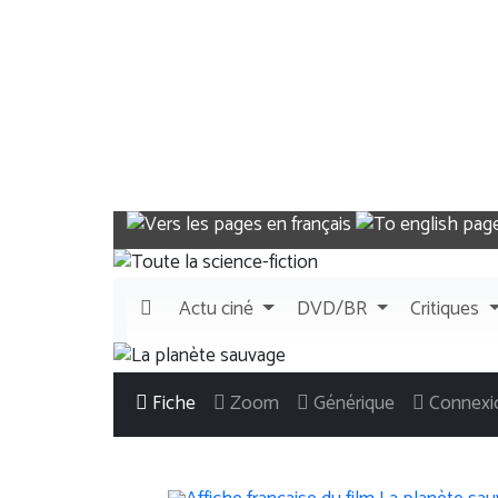
Actu
ciné
DVD/BR
Critiques
Fiche
Zoom
Générique
Connexi