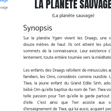
LA PLANÈTE SAUVAG
uvage
(La planète sauvage)
Synopsis
Sur la planète Ygam vivent les Draags, une 
douze mètres de haut. Ils ont atteint les plu
sommets de la connaissance. Leur existence s
lentement, toute entière tournée vers la méditati
Les enfants des Draags rafollent de minuscules 
familiers, les Oms, considèrés comme nuisible. U
Tiwa, la jeune enfant du Grand Edile Sinh, ad
bébé Om qu'elle baptise du nom de Terr. Tiwa v
telle passion pour Terr qu’elle le garde partout
d’elle. C’est ainsi que Terr assiste aux s
d’enseignement de Tiwa, qui lui aussi, acquiert pe