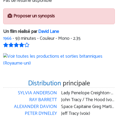
Pas de résumé disponible
Proposer un synopsis
Un film réalisé par
David Lane
1966
-
93
minutes - Couleur - Mono - 2.35
Distribution
principale
SYLVIA ANDERSON
Lady Penelope Creighton-Ward (voix)
RAY BARRETT
John Tracy / The Hood (voix)
ALEXANDER DAVION
Space Capitaine Greg Martin (voix)
PETER DYNELEY
Jeff Tracy (voix)