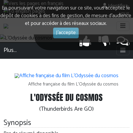
Identifiez-
En poursuivant votre navigation sur ce site, vous acceptez le
vous
dépôt de cookies à des fins de gestion, de mesure d’audience
et pour accéder à des réseaux sociaux.
J'accepte
1
1
1
Plus…
Affiche française du film L'Odyssée du cosmos
L'ODYSSÉE DU COSMOS
(Thunderbirds Are GO)
Synopsis