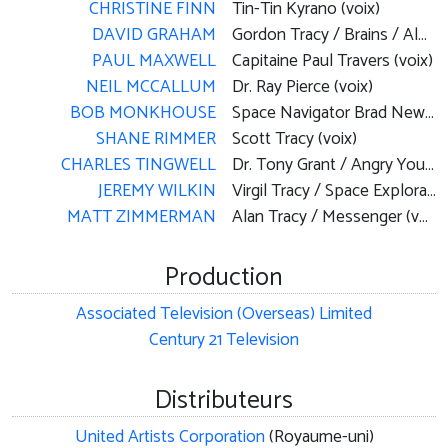
CHRISTINE FINN
Tin-Tin Kyrano (voix)
DAVID GRAHAM
Gordon Tracy / Brains / Aloysius Parker (voix)
PAUL MAXWELL
Capitaine Paul Travers (voix)
NEIL MCCALLUM
Dr. Ray Pierce (voix)
BOB MONKHOUSE
Space Navigator Brad Newman / Swinging Star Compere (voix)
SHANE RIMMER
Scott Tracy (voix)
CHARLES TINGWELL
Dr. Tony Grant / Angry Young Man / Public Relations Officer (voix)
JEREMY WILKIN
Virgil Tracy / Space Exploration Center President (voix)
MATT ZIMMERMAN
Alan Tracy / Messenger (voix)
Production
Associated Television (Overseas) Limited
Century 21 Television
Distributeurs
United Artists Corporation
(Royaume-uni)