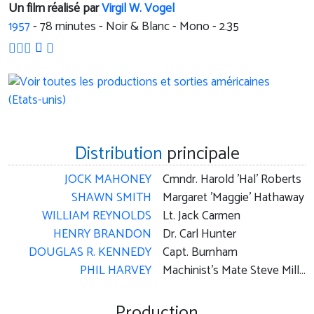
Un film réalisé par
Virgil W. Vogel
1957
-
78
minutes - Noir & Blanc - Mono - 2.35
Distribution
principale
JOCK MAHONEY
Cmndr. Harold 'Hal' Roberts
SHAWN SMITH
Margaret 'Maggie' Hathaway
WILLIAM REYNOLDS
Lt. Jack Carmen
HENRY BRANDON
Dr. Carl Hunter
DOUGLAS R. KENNEDY
Capt. Burnham
PHIL HARVEY
Machinist's Mate Steve Miller
Production