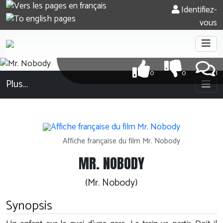
Identifiez-
vous
0
0
1
Plus…
Affiche française du film Mr. Nobody
MR. NOBODY
(Mr. Nobody)
Synopsis