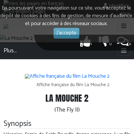
Identifiez-
En poursuivant votre navigation sur ce site, vous acceptez le
vous
dépôt de cookies à des fins de gestion, de mesure d’audience
et pour accéder à des réseaux sociaux.
J'accepte
1
0
6
Plus…
Affiche française du film La Mouche 2
LA MOUCHE 2
(The Fly II)
Synopsis