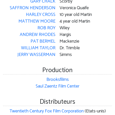
GARY CHALK
Scorby
SAFFRON HENDERSON
Veronica Quaife
HARLEY CROSS
10 year old Martin
MATTHEW MOORE
4 year old Martin
ROB ROY
Wiley
ANDREW RHODES
Hargis
PAT BERMEL
Mackenzie
WILLIAM TAYLOR
Dr. Trimble
JERRY WASSERMAN
Simms
Production
Brooksfilms
Saul Zaentz Film Center
Distributeurs
Twentieth Century Fox Film Corporation
(Etats-unis)