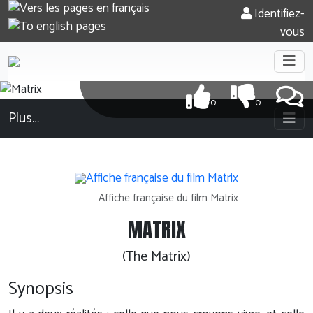
Identifiez-
vous
0
0
Plus…
54
Affiche française du film Matrix
MATRIX
(The Matrix)
Synopsis