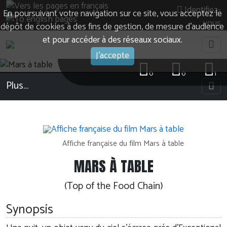
Identifiez-
En poursuivant votre navigation sur ce site, vous acceptez le
vous
dépôt de cookies à des fins de gestion, de mesure d’audience
et pour accéder à des réseaux sociaux.
J'accepte
0
0
1
Plus…
Affiche française du film Mars à table
MARS À TABLE
(Top of the Food Chain)
Synopsis